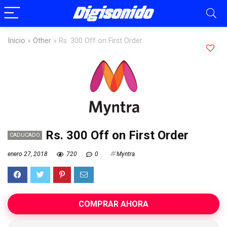
Inicio
»
Other
»
Rs. 300 Off on First Order
Rs. 300 Off on First Order
CADUCADO
enero 27, 2018
720
0
Myntra
COMPRAR AHORA