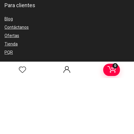
Para clientes
Blog
Contáctanos
Ofertas
Tienda
PQR
Para vendedores
0
Testimonios
Guía de uso
Tienda
Suscripciones
Soporte
PQR