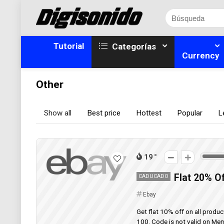
Tutorial
Categorías
Currency
Other
Show all
Best price
Hottest
Popular
L
19
Flat 20% Of
CADUCADO
Ebay
Get flat 10% off on all produ
100. Code is not valid on Mem