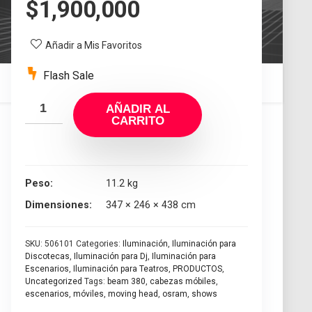
$
1,900,000
Añadir a Mis Favoritos
Flash Sale
AÑADIR AL
CARRITO
Peso
11.2 kg
Dimensiones
347 × 246 × 438 cm
SKU:
506101
Categories:
Iluminación
,
Iluminación para
Discotecas
,
Iluminación para Dj
,
Iluminación para
Escenarios
,
Iluminación para Teatros
,
PRODUCTOS
,
Uncategorized
Tags:
beam 380
,
cabezas móbiles
,
escenarios
,
móviles
,
moving head
,
osram
,
shows