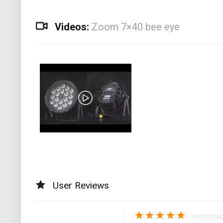
Videos:
Zoom 7×40 bee eye
User Reviews
★
★
★
★
★