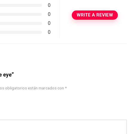
0
0
WRITE A REVIEW
0
0
e eye”
os obligatorios están marcados con
*