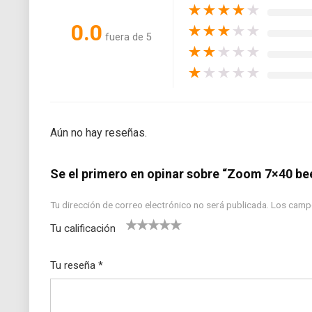
★
★
★
★
★
0.0
★
★
★
★
★
fuera de 5
★
★
★
★
★
★
★
★
★
★
Aún no hay reseñas.
Se el primero en opinar sobre “Zoom 7×40 be
Tu dirección de correo electrónico no será publicada.
Los camp
Tu calificación
1
2
3
4
5
Tu reseña
*