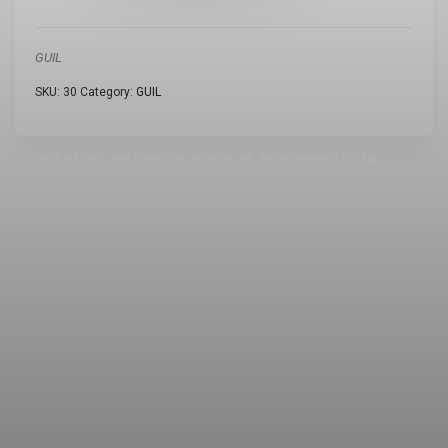
GUIL
SKU:
30
Category:
GUIL
– Práctica solución para el transporte de
estructuras/truss, tubos, etc..
– Abrazadera ref. ABZ-03, provista de rueda
giratoria de Ø 100 mm.
– Combina fuerza y durabilidad con un alto
grado de seguridad.
– La garra, fabricada en aluminio extrusionado
de gran resistencia, está diseñada para una
fijación segura de tubos con diámetro externo
desde 45 mm a 52 mm.
– Abrazadera polivalente, se utiliza en