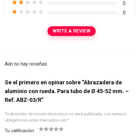
★
★
★
★
★
0
★
★
★
★
★
0
WRITE A REVIEW
Aún no hay reseñas.
Se el primero en opinar sobre “Abrazadera de
aluminio con rueda. Para tubo de Ø 45-52 mm. –
Ref. ABZ-03/R”
Tu dirección de correo electrónico no será publicada.
Los campos
obligatorios están marcados con
*
Tu calificación
1
2
3
4
5