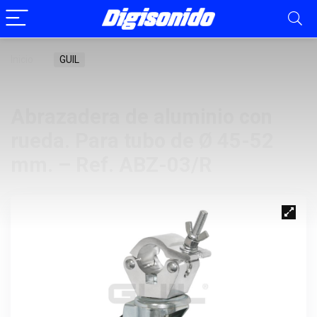
Inicio
GUIL
Abrazadera de aluminio con rueda. Para
tubo de Ø 45-52 mm. – Ref. ABZ-03/R
Abrazadera de aluminio con
rueda. Para tubo de Ø 45-52
mm. – Ref. ABZ-03/R